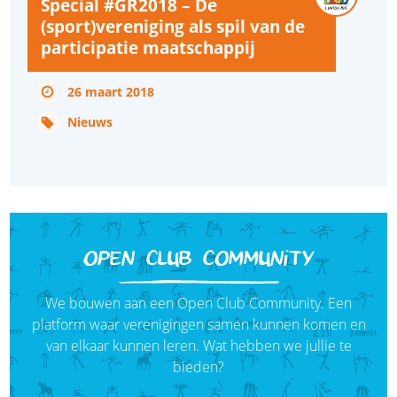
Special #GR2018 – De
(sport)vereniging als spil van de
participatie maatschappij
26 maart 2018
Nieuws
OPEN CLUB COMMUNITY
We bouwen aan een Open Club Community. Een
platform waar verenigingen samen kunnen komen en
van elkaar kunnen leren. Wat hebben we jullie te
bieden?