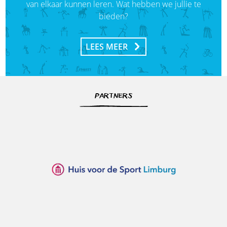
van elkaar kunnen leren. Wat hebben we jullie te
bieden?
LEES MEER
PARTNERS